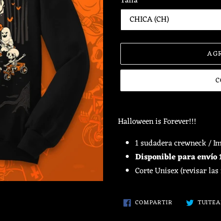
Talla
AG
C
Agregando
el
Halloween is Forever!!!
producto
a
1 sudadera crewneck / Im
tu
Disponible para envío 1
carrito
Corte Unisex (revisar las
de
compra
COMPARTIR
COMPARTIR
TUITE
EN
FACEBOOK