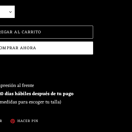
REGAR AL CARRITO
OMPRAR AHORA
presión al frente
0 días hábiles después de tu pago
 medidas para escoger tu talla)
TUITEAR
PINEAR
AR
HACER PIN
EN
EN
TWITTER
PINTEREST