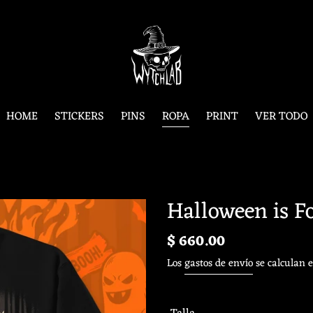
HOME
STICKERS
PINS
ROPA
PRINT
VER TODO
Halloween is F
Precio
$ 660.00
habitual
Los
gastos de envío
se calculan e