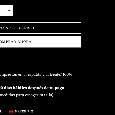
REGAR AL CARRITO
OMPRAR AHORA
Impresión en al espalda y al frente/ 100%
0 días hábiles después de tu pago
 medidas para escoger tu talla)
TUITEAR
PINEAR
AR
HACER PIN
EN
EN