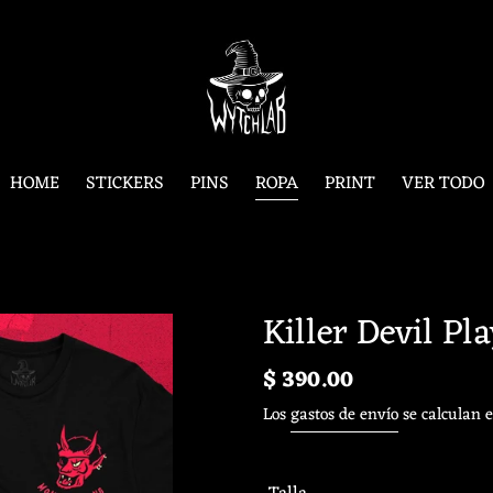
HOME
STICKERS
PINS
ROPA
PRINT
VER TODO
Killer Devil Pl
Precio
$ 390.00
habitual
Los
gastos de envío
se calculan e