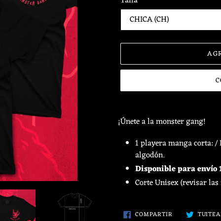
Talla
AG
C
Agregando
el
¡Únete a la monster gang!
producto
a
1 playera manga corta: / 
tu
algodón.
carrito
Disponible para envío 1
de
Corte Unisex (revisar las
compra
COMPARTIR
COMPARTIR
TUITE
EN