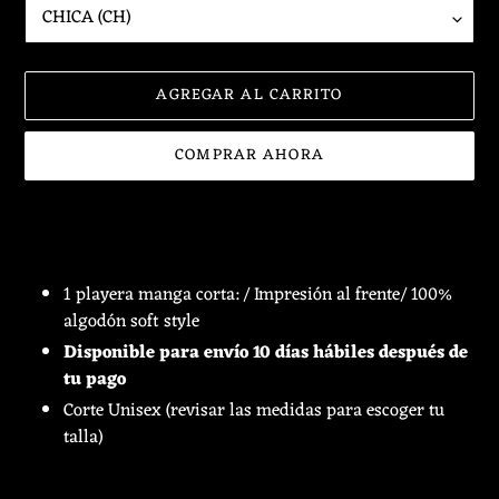
AGREGAR AL CARRITO
COMPRAR AHORA
Agregando
el
producto
a
1 playera manga corta: / Impresión al frente/ 100%
tu
algodón soft style
carrito
Disponible para envío 10 días hábiles después de
de
tu pago
compra
Corte Unisex (revisar las medidas para escoger tu
talla)