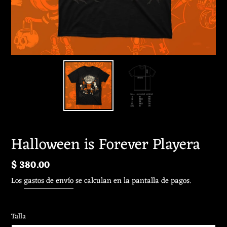
Halloween is Forever Playera
Precio
$ 380.00
habitual
Los
gastos de envío
se calculan en la pantalla de pagos.
Talla