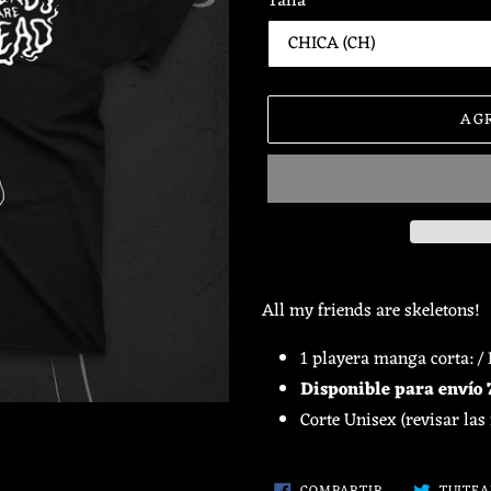
Talla
AG
Agregando
el
All my friends are skeletons!
producto
a
1 playera manga corta: /
tu
Disponible para envío 7
carrito
Corte Unisex (revisar las
de
compra
COMPARTIR
COMPARTIR
TUITE