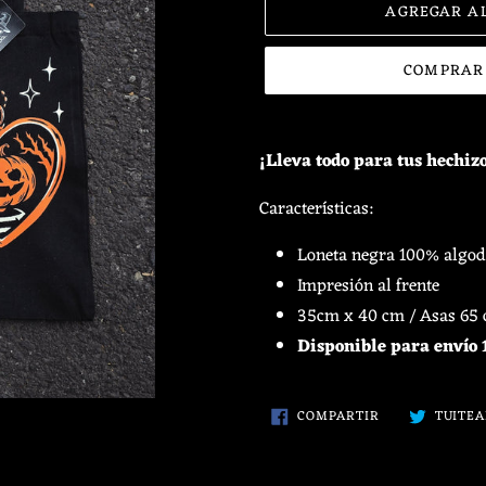
AGREGAR A
COMPRAR
Agregando
el
¡Lleva todo para tus hechizo
producto
a
Características:
tu
Loneta negra 100
% algo
carrito
de
Impresión al frente
compra
35cm x 40 cm / Asas 65
Disponible para envío 1
COMPARTIR
COMPARTIR
TUITE
EN
FACEBOOK