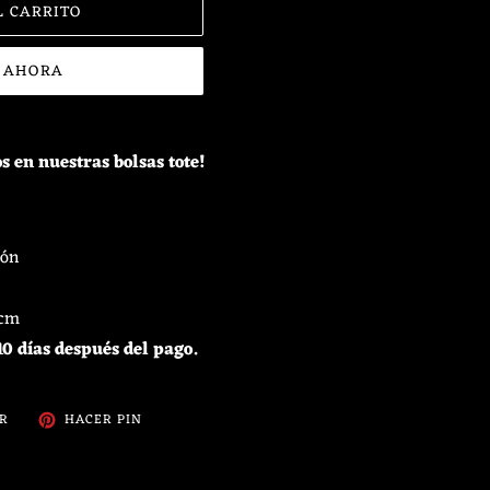
L CARRITO
 AHORA
s en nuestras bolsas tote!
dón
 cm
0 días después del pago.
TUITEAR
PINEAR
AR
HACER PIN
EN
EN
TWITTER
PINTEREST