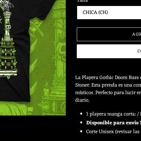
Talla
AG
C
Agregando
el
La Playera Gothic Doom Bass e
producto
Stoner. Esta prenda es una co
a
místicos. Perfecto para lucir 
tu
diario.
carrito
de
1 playera manga corta: /
compra
Disponible para envío 7
Corte Unisex (revisar las