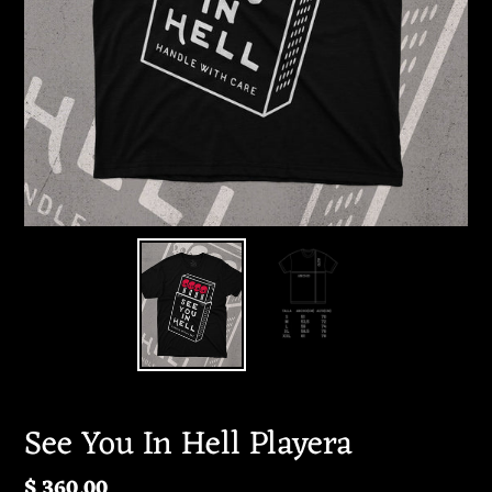
See You In Hell Playera
Precio
$ 360.00