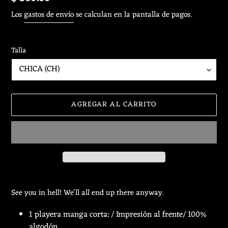
habitual
Los
gastos de envío
se calculan en la pantalla de pagos.
Talla
AGREGAR AL CARRITO
Agregando
el
See you in hell! We'll all end up there anyway.
producto
a
1 playera manga corta: / Impresión al frente/ 100%
tu
algodón.