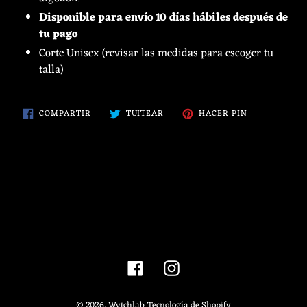
carrito
Disponible para envío 10 días hábiles después de
de
tu pago
compra
Corte Unisex (revisar las medidas para escoger tu
talla)
COMPARTIR
TUITEAR
PINEAR
COMPARTIR
TUITEAR
HACER PIN
EN
EN
EN
FACEBOOK
TWITTER
PINTEREST
Facebook
Instagram
© 2026,
Wytchlab
Tecnología de Shopify